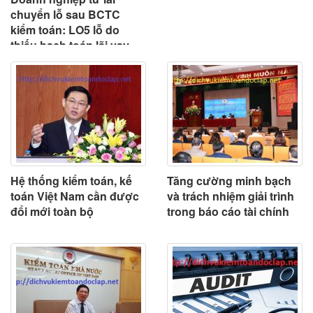
chuyển lỗ sau BCTC
kiểm toán: LO5 lỗ do
thiếu hạch toán lãi vay
phải trả
Hệ thống kiểm toán, kế
Tăng cường minh bạch
toán Việt Nam cần được
và trách nhiệm giải trình
đổi mới toàn bộ
trong báo cáo tài chính