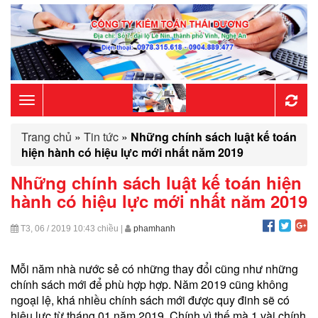
Toggle
Trang chủ
»
Tin tức
»
Những chính sách luật kế toán
navigation
hiện hành có hiệu lực mới nhất năm 2019
Những chính sách luật kế toán hiện
hành có hiệu lực mới nhất năm 2019
T3, 06 / 2019
10:43 chiều
|
phamhanh
Mỗi năm nhà nước sẻ có những thay đổi cũng như những
chính sách mới để phù hợp hợp. Năm 2019 cũng không
ngoại lệ, khá nhiều chính sách mới được quy đinh sẽ có
hiệu lực từ tháng 01 năm 2019. Chính vì thế mà 1 vài chính