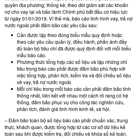
quyền địa phương; thống kê, theo dõi giám sát các khoản
nợ cho vay lại và bảo lãnh Chính phủ bắt đầu có hiệu lực
từ ngày 01/01/2019. Vì thế mà, báo cáo tình hình vay, trả nợ
nước ngoài phải đảm bảo các yêu cầu sau:
Cần được lập theo đúng biểu mẫu quy định hoặc
theo các yêu cầu quản lý, điều hành, phản ánh đầy
đủ toàn bộ tiêu chí đã được quý định đối với mỗi biểu
mẫu báo cáo.
Phương thức tổng hợp các số liệu và lập những chỉ
tiêu trong báo cáo phải được đảm bảo phù hợp với
việc tổng hợp, phân tích, kiểm tra và đối chiếu số liệu
về vay, trả nợ nước ngoài.
Mỗi chỉ tiêu trong mỗi báo cáo cần phải đảm bảo tính
thống nhất, liên kết với nhau một cách rõ rang có hệ
thống, đảm bảo phục vụ cho công tác nghiên cứu,
phân tích, đánh giá tình hình kinh tế, xã hội.
– Đảm bảo toàn bộ số liệu báo cáo phải chuẩn xác, trung
thực, khách quan, được tổng hợp từ các cơ sở dữ liệu kế
toán sau khi được kiểm tra, đối chiếu và khóa sổ kế toán.