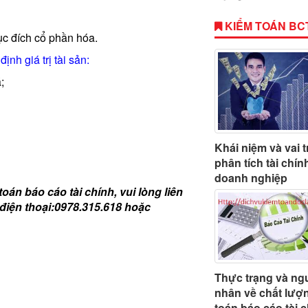
KIỂM TOÁN BC
ục đích cổ phần hóa.
nh giá trị tài sản:
;
Khái niệm và vai t
phân tích tài chín
doanh nghiệp
án báo cáo tài chính, vui lòng liên
điện thoại:0978.315.618 hoặc
Thực trạng và ng
nhân về chất lượ
toán báo cáo tài 