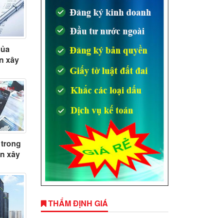
của
n xây
 trong
án xây
THẨM ĐỊNH GIÁ