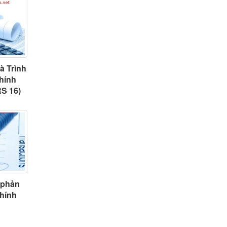
à Trình
chính
RS 16)
 phản
chính