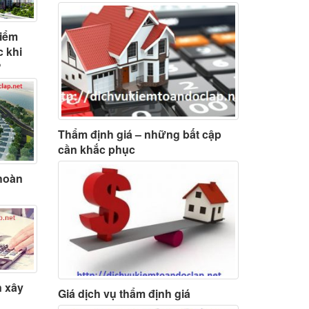
kiểm
c khi
?
Thẩm định giá – những bất cập
cần khắc phục
hoàn
n xây
Giá dịch vụ thẩm định giá