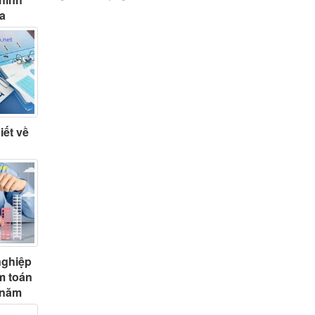
ta
iết về
nghiệp
m toán
 năm