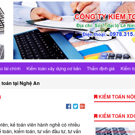
o tài chính
Kiểm toán xây dựng cơ bản
Thẩm định giá
Kiểm to
 toán tại Nghệ An
n
KIỂM TOÁN NỘI
KIỂM TOÁN XD
 viên, kế toán viên hành nghề có nhiều
 toán, kiểm toán, tư vấn đầu tư, tư vấn