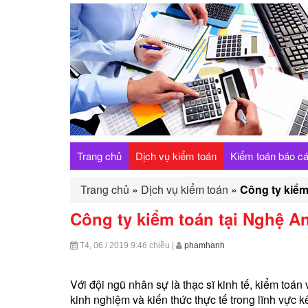
Trang chủ
Dịch vụ kiểm toán
Kiểm toán báo cá
Trang chủ
»
Dịch vụ kiểm toán
»
Công ty kiểm
Công ty kiểm toán tại Nghệ A
T4, 06 / 2019
9:46 chiều
|
phamhanh
Với đội ngũ nhân sự là thạc sĩ kinh tế, kiểm toán
kinh nghiệm và kiến thức thực tế trong lĩnh vực kế