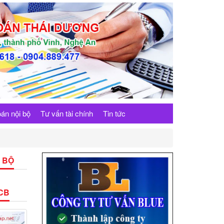
án nội bộ
Tư vấn tài chính
Tin tức
 BỘ
CB