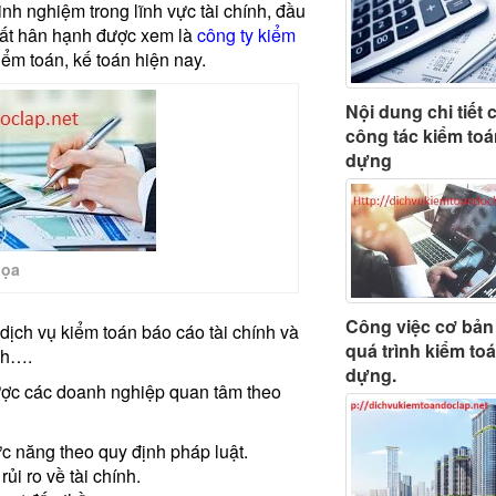
inh nghiệm trong lĩnh vực tài chính, đầu
ất hân hạnh được xem là
công ty kiểm
iểm toán, kế toán hiện nay.
Nội dung chi tiết 
công tác kiểm toá
dựng
họa
Công việc cơ bản
ịch vụ kiểm toán báo cáo tài chính và
quá trình kiểm to
nh….
dựng.
được các doanh nghiệp quan tâm theo
c năng theo quy định pháp luật.
ủi ro về tài chính.