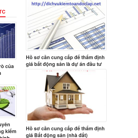
TC
Hồ sơ cần cung cấp để thẩm định
giá bất động sản là dự án đầu tư
rò của
h
uyên
Hồ sơ cần cung cấp để thẩm định
ng kiểm
giá Bất động sản (nhà đất)
chính