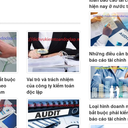
hiện nay ở nước 
Những điều cần b
báo cáo tài chính
ắt buộc
Vai trò và trách nhiệm
heo
của công ty kiểm toán
Nam
độc lập
Loại hình doanh 
bắt buộc phải kiể
báo cáo tài chính