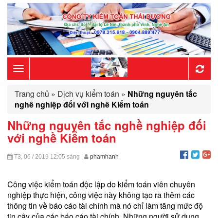
Toggle
Trang chủ
»
Dịch vụ kiểm toán
»
Những nguyên tắc
navigation
nghề nghiệp đối với nghề Kiểm toán
Những nguyên tắc nghề nghiệp đối
với nghề Kiểm toán
T3, 06 / 2019
12:05 sáng
|
phamhanh
Công việc kiểm toán độc lập do kiểm toán viên chuyên
nghiệp thực hiện, công việc này không tạo ra thêm các
thông tin về báo cáo tài chính mà nó chỉ làm tăng mức độ
tin cậy của các báo cáo tài chính. Những người sử dụng