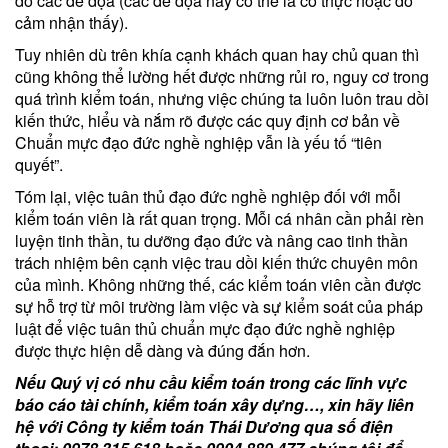
do các đe dọa (các đe dọa này có thể là có thực hoặc do
cảm nhận thấy).
Tuy nhiên dù trên khía cạnh khách quan hay chủ quan thì
cũng không thể lường hết được những rủi ro, nguy cơ trong
quá trình kiểm toán, nhưng việc chúng ta luôn luôn trau dồi
kiến thức, hiểu và nắm rõ được các quy định cơ bản về
Chuẩn mực đạo đức nghề nghiệp vẫn là yếu tố “tiên
quyết”.
Tóm lại, việc tuân thủ đạo đức nghề nghiệp đối với mỗi
kiểm toán viên là rất quan trọng. Mỗi cá nhân cần phải rèn
luyện tinh thần, tu dưỡng đạo đức và nâng cao tinh thần
trách nhiệm bên cạnh việc trau dồi kiến thức chuyên môn
của mình. Không những thế, các kiểm toán viên cần được
sự hỗ trợ từ môi trường làm việc và sự kiểm soát của pháp
luật để việc tuân thủ chuẩn mực đạo đức nghề nghiệp
được thực hiện dễ dàng và đúng đắn hơn.
Nếu Quý vị có nhu cầu kiểm toán trong các lĩnh vực
báo cáo tài chính, kiểm toán xây dựng…, xin hãy liên
hệ với Công ty kiểm toán Thái Dương qua số điện