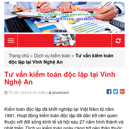
Toggle
Trang chủ
»
Dịch vụ kiểm toán
»
Tư vấn kiểm toán
navigation
độc lập tại Vinh Nghệ An
Tư vấn kiểm toán độc lập tại Vinh
Nghệ An
T5, 06 / 2019
6:16 chiều
|
phamhanh
Kiểm toán độc lập đã khởi nghiệp tại Việt Năm từ năm
1991. Hoạt động kiểm toán độc lập đã dần trở nên quen
thuộc với đời sống kinh tế xã hội sau 27 năm hình thành và
phát triển. Dịch vụ kiểm toán ngày càng trở nên thân thuộc