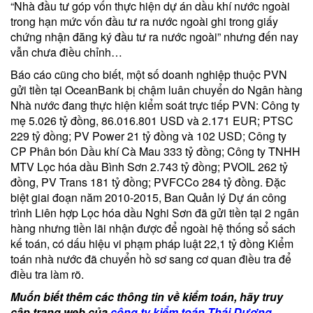
“Nhà đầu tư góp vốn thực hiện dự án dầu khí nước ngoài
trong hạn mức vốn đầu tư ra nước ngoài ghi trong giấy
chứng nhận đăng ký đầu tư ra nước ngoài” nhưng đến nay
vẫn chưa điều chỉnh…
Báo cáo cũng cho biết, một số doanh nghiệp thuộc PVN
gửi tiền tại OceanBank bị chậm luân chuyển do Ngân hàng
Nhà nước đang thực hiện kiểm soát trực tiếp PVN: Công ty
mẹ 5.026 tỷ đồng, 86.016.801 USD và 2.171 EUR; PTSC
229 tỷ đồng; PV Power 21 tỷ đồng và 102 USD; Công ty
CP Phân bón Dầu khí Cà Mau 333 tỷ đồng; Công ty TNHH
MTV Lọc hóa dầu Bình Sơn 2.743 tỷ đồng; PVOIL 262 tỷ
đồng, PV Trans 181 tỷ đồng; PVFCCo 284 tỷ đồng. Đặc
biệt giai đoạn năm 2010-2015, Ban Quản lý Dự án công
trình Liên hợp Lọc hóa dầu Nghi Sơn đã gửi tiền tại 2 ngân
hàng nhưng tiền lãi nhận được để ngoài hệ thống sổ sách
kế toán, có dấu hiệu vi phạm pháp luật 22,1 tỷ đồng Kiểm
toán nhà nước đã chuyển hồ sơ sang cơ quan điều tra để
điều tra làm rõ.
Muốn biết thêm các thông tin về kiểm toán, hãy truy
cập trang web của
công ty kiểm toán Thái Dương