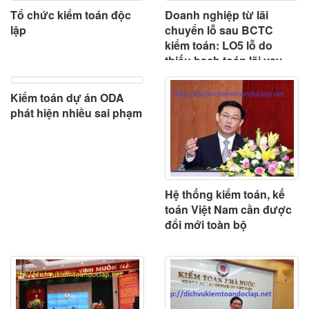
Tổ chức kiểm toán độc
Doanh nghiệp từ lãi
lập
chuyển lỗ sau BCTC
kiểm toán: LO5 lỗ do
thiếu hạch toán lãi vay
phải trả
Kiểm toán dự án ODA
phát hiện nhiều sai phạm
Hệ thống kiểm toán, kế
toán Việt Nam cần được
đổi mới toàn bộ