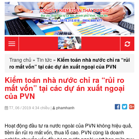
Toggle
Trang chủ
»
Tin tức
»
Kiểm toán nhà nước chỉ ra “rủi
navigation
ro mất vốn” tại các dự án xuất ngoại của PVN
Kiểm toán nhà nước chỉ ra “rủi ro
mất vốn” tại các dự án xuất ngoại
của PVN
T7, 06 / 2019
4:34 chiều
|
phamhanh
Hoạt động đầu tư ra nước ngoài của PVN không hiệu quả,
tiềm ẩn rủi ro mất vốn, thua lỗ cao. PVN cũng là doanh