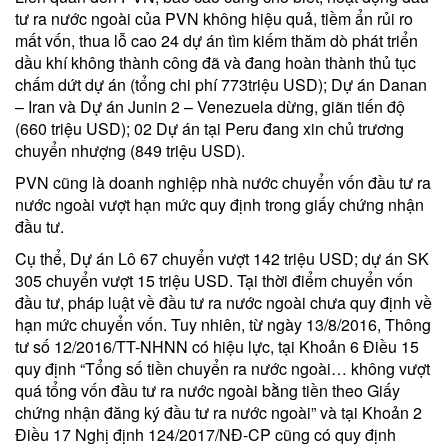
tư ra nước ngoài của PVN không hiệu quả, tiềm ẩn rủi ro
mất vốn, thua lỗ cao 24 dự án tìm kiếm thăm dò phát triển
dầu khí không thành công đã và đang hoàn thành thủ tục
chấm dứt dự án (tổng chi phí 773triệu USD); Dự án Danan
– Iran và Dự án Junin 2 – Venezuela dừng, giãn tiến độ
(660 triệu USD); 02 Dự án tại Peru đang xin chủ trương
chuyển nhượng (849 triệu USD).
PVN cũng là doanh nghiệp nhà nước chuyển vốn đầu tư ra
nước ngoài vượt hạn mức quy định trong giấy chứng nhận
đầu tư.
Cụ thể, Dự án Lô 67 chuyển vượt 142 triệu USD; dự án SK
305 chuyển vượt 15 triệu USD. Tại thời điểm chuyển vốn
đầu tư, pháp luật về đầu tư ra nước ngoài chưa quy định về
hạn mức chuyển vốn. Tuy nhiên, từ ngày 13/8/2016, Thông
tư số 12/2016/TT-NHNN có hiệu lực, tại Khoản 6 Điều 15
quy định “Tổng số tiền chuyển ra nước ngoài… không vượt
quá tổng vốn đầu tư ra nước ngoài bằng tiền theo Giấy
chứng nhận đăng ký đầu tư ra nước ngoài” và tại Khoản 2
Điều 17 Nghị định 124/2017/NĐ-CP cũng có quy định