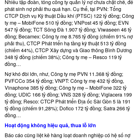
Nhiều tập đoàn, tổng công ty quản lý nợ chưa chặt chẽ, để
phát sinh nợ phải thu quá hạn. Cụ thể, tại PVN: Tổng
CTCP Dịch vụ Kỹ thuật Dầu khí (PTSC) 122 tỷ đồng; Công
ty mẹ – MobiFone 510 tỷ đồng; VNPost 45 tỷ đồng; EVN
547 tỷ đồng; TCT Sông Đà 1.907 tỷ đồng; Viwaseen 46 tỷ
đồng; Becamex: Công ty mẹ 8.765 tỷ đồng (chiếm 91% nợ
phải thu), CTCP Phát triển hạ tầng kỹ thuật 513 tỷ đồng
(chiếm 44%), CTCP Xây dựng và Giao thông Bình Dương
348 tỷ đồng (chiếm 38%); Công ty mẹ – Resco 119 tỷ
đồng…
Nợ khó đòi lớn, như, Công ty mẹ PVN 11.368 tỷ đồng;
PVFCCo 354 tỷ đồng; VNPT: Công ty mẹ 432 tỷ đồng,
Vinaphone 385 tỷ đồng; Công ty mẹ – MobiFone 322 tỷ
đồng; UDIC 166 tỷ đồng; VNS 328 tỷ đồng; Viglacera 199
tỷ đồng; Resco: CTCP Phát triển Địa ốc Sài Gòn 5 là 191
tỷ đồng (chiếm 91,28%); Dofico 172 tỷ đồng; Satra 266 tỷ
đồng…
Hoạt động không hiệu quả, thua lỗ lớn
Báo cáo cũng liệt kê hàng loạt doanh nghiệp có hệ số nợ