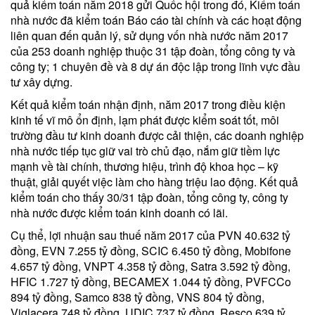
quả kiểm toán năm 2018 gửi Quốc hội trong đó, Kiểm toán
nhà nước đã kiểm toán Báo cáo tài chính và các hoạt động
liên quan đến quản lý, sử dụng vốn nhà nước năm 2017
của 253 doanh nghiệp thuộc 31 tập đoàn, tổng công ty và
công ty; 1 chuyên đề và 8 dự án độc lập trong lĩnh vực đầu
tư xây dựng.
Kết quả kiểm toán nhận định, năm 2017 trong điều kiện
kinh tế vĩ mô ổn định, lạm phát được kiểm soát tốt, môi
trường đầu tư kinh doanh được cải thiện, các doanh nghiệp
nhà nước tiếp tục giữ vai trò chủ đạo, nắm giữ tiềm lực
mạnh về tài chính, thương hiệu, trình độ khoa học – kỹ
thuật, giải quyết việc làm cho hàng triệu lao động. Kết quả
kiểm toán cho thấy 30/31 tập đoàn, tổng công ty, công ty
nhà nước được kiểm toán kinh doanh có lãi.
Cụ thể, lợi nhuận sau thuế năm 2017 của PVN 40.632 tỷ
đồng, EVN 7.255 tỷ đồng, SCIC 6.450 tỷ đồng, Mobifone
4.657 tỷ đồng, VNPT 4.358 tỷ đồng, Satra 3.592 tỷ đồng,
HFIC 1.727 tỷ đồng, BECAMEX 1.044 tỷ đồng, PVFCCo
894 tỷ đồng, Samco 838 tỷ đồng, VNS 804 tỷ đồng,
Viglacera 748 tỷ đồng, UDIC 737 tỷ đồng, Resco 639 tỷ