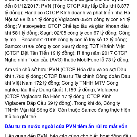
đến 31/12/2017: PVN (Tổng CTCP Xây lắp Dầu khí 3.377
tỷ đồng); Handico (CTCP Kinh doanh và phát triển nhà Hà
Nội số 68 là 51 tỷ đồng); Viglacera 05/21 công ty con 81 tỷ
đồng; Vietsovpetro: CTCP Chế tạo tầu và giàn khoan dầu
khí 581 tỷ đồng; Sagri: 02/05 công ty con 67 tỷ đồng; Công
ty mẹ – Becamex: 01/09 công ty con lỗ lũy kế 13 tỷ đồng;
Samco: 01/08 công ty con 266 tỷ đồng; TCT Khánh Việt
(CTCP Dệt Tân Tiến 19 tỷ đồng); Riêng năm 2017 CTCP
Nghe nhìn Toàn cầu (AVG) thuộc MobiFone lỗ 73 tỷ đồng;
Âm vốn chủ sở hữu: PVN (CTCP Hóa dầu và xơ sợi Dầu
khí 1.780 tỷ đồng; CTCP Đầu tư Tài chính Công đoàn Dầu
khí Việt Nam 172 tỷ đồng; Công ty TNHH MTV Công
nghiệp tàu thủy Dung Quất 1.159 tỷ đồng); Viglacera
(CTCP Viglacera Bá Hiến 17 tỷ đồng; CTCP Kính
Viglacera Đáp Cầu 59 tỷ đồng). Trong khi đó, Công ty
TNHH Vận tải Sông Sài Gòn thuộc Samco đang thực hiện
thủ tục giải thể.
Đầu tư ra nước ngoài của PVN tiềm ẩn rủi ro mất vốn
Liên quan đến PVN, báo cáo cũng cho biết, hoạt động đầu