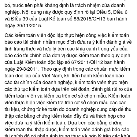
bố, trước tiên phải khẳng định là trách nhiệm của doanh
nghiệp. Nội dung này được quy định rõ tại Điều 5, Điều 6
và Điều 39 của Luật Kế toán số 88/2015/QH13 ban hành
ngày 20/11/2015.
Các kiểm toán viên độc lập thực hiện công việc kiểm toán
báo cáo tài chính nhằm mục đích đưa ra ý kiến đánh giá về
tính trung thực và hợp lý trên các khía cạnh trọng yếu của
báo cáo tài chính của đơn vị được kiểm toán theo quy định
của Luật Kiểm toán độc lập số 67/2011/QH12 ban hành
ngày 29/3/2011. Theo quy định trong các chuẩn mực kiểm
toán độc lập của Việt Nam, khi tiến hành kiểm toán báo
cáo tài chính của doanh nghiệp, kiểm toán viên thực hiện
các thủ tục kiểm toán dựa trên xét đoán, đánh giá rủi ro của
kiểm toán viên và kiểm tra trên cơ sở chọn mẫu. Kiểm toán
viên thực hiện việc kiểm tra trên cơ sở chọn mẫu các các
tài liệu, chứng từ kế toán do doanh nghiệp cung cấp để thu
thập các bằng chứng kiểm toán đầy đủ và thích hợp cho
việc đưa ra ý kiến kiểm toán. Dựa trên các bằng chứng
kiểm toán thu thập được, kiểm toán viên đánh giá báo cáo
tài chính đó có phản ánh trung thực và hợp lý trên các khía