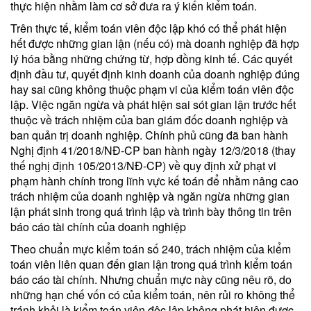
thực hiện nhằm làm cơ sở đưa ra ý kiến kiểm toán.
Trên thực tế, kiểm toán viên độc lập khó có thể phát hiện
hết được những gian lận (nếu có) mà doanh nghiệp đã hợp
lý hóa bằng những chứng từ, hợp đồng kinh tế. Các quyết
định đầu tư, quyết định kinh doanh của doanh nghiệp đúng
hay sai cũng không thuộc phạm vi của kiểm toán viên độc
lập. Việc ngăn ngừa và phát hiện sai sót gian lận trước hết
thuộc về trách nhiệm của ban giám đốc doanh nghiệp và
ban quản trị doanh nghiệp. Chính phủ cũng đã ban hành
Nghị định 41/2018/NĐ-CP ban hành ngày 12/3/2018 (thay
thế nghị định 105/2013/NĐ-CP) về quy định xử phạt vi
phạm hành chính trong lĩnh vực kế toán để nhằm nâng cao
trách nhiệm của doanh nghiệp và ngăn ngừa những gian
lận phát sinh trong quá trình lập và trình bày thông tin trên
báo cáo tài chính của doanh nghiệp
Theo chuẩn mực kiểm toán số 240, trách nhiệm của kiểm
toán viên liên quan đến gian lận trong quá trình kiểm toán
báo cáo tài chính. Nhưng chuẩn mực này cũng nêu rõ, do
những hạn chế vốn có của kiểm toán, nên rủi ro không thể
tránh khỏi là kiểm toán viên độc lập không phát hiện được