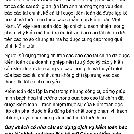
tất cả các sai sót, gian lận làm ảnh hưởng trọng yếu đến
báo cáo tài chính, kể cả khi cuộc kiểm toán đã được lập kế
hoạch và thực hiện theo các chuẩn mực kiểm toán Việt
Nam. Vì vậy kiểm toán độc lập chỉ chịu trách nhiệm trong
phạm vi ý kiến mà họ đưa ra đối với báo cáo tài chính dựa
trên các hồ sơ chứng từ mà họ được cung cấp trong quá
trình kiểm toán.
Người sử dụng thông tin trên các báo cáo tài chính đã được
kiểm toán của doanh nghiệp nên lưu ý đọc kỹ các ý kiến
của kiểm toán viên cùng với các thông tin và thuyết minh
của báo cáo tài chính, chứ không chỉ tập trung vào các
thông tin tài chính chủ yếu.
Kiểm toán độc lập là một trong những công cụ để trợ giúp
minh bạch hóa thị trường thông qua báo cáo tài chính đã
được kiểm toán. Trách nhiệm thực sự của kiểm toán độc
lập cần phải được hiểu đúng bản chất trong phạm vi, trách
nhiệm, quyền hạn công việc mà họ đã thực hiện.
Quý khách có nhu cầu sử dụng dịch vụ kiểm toán báo
cáo tài chính, vui lòng liên hệ với Công ty kiểm toán