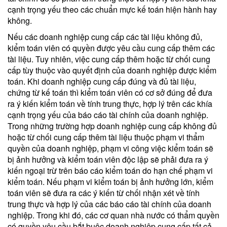
cạnh trọng yếu theo các chuẩn mực kế toán hiện hành hay
không.
Nếu các doanh nghiệp cung cấp các tài liệu không đủ,
kiểm toán viên có quyền được yêu cầu cung cấp thêm các
tài liệu. Tuy nhiên, việc cung cấp thêm hoặc từ chối cung
cấp tùy thuộc vào quyết định của doanh nghiệp được kiểm
toán. Khi doanh nghiệp cung cấp đúng và đủ tài liệu,
chứng từ kế toán thì kiểm toán viên có cơ sở đúng để đưa
ra ý kiến kiểm toán về tính trung thực, hợp lý trên các khía
cạnh trọng yếu của báo cáo tài chính của doanh nghiệp.
Trong những trường hợp doanh nghiệp cung cấp không đủ
hoặc từ chối cung cấp thêm tài liệu thuộc phạm vi thẩm
quyền của doanh nghiệp, phạm vi công việc kiểm toán sẽ
bị ảnh hưởng và kiểm toán viên độc lập sẽ phải đưa ra ý
kiến ngoại trừ trên báo cáo kiểm toán do hạn chế phạm vi
kiểm toán. Nếu phạm vi kiểm toán bị ảnh hưởng lớn, kiểm
toán viên sẽ đưa ra các ý kiến từ chối nhận xét về tính
trung thực và hợp lý của các báo cáo tài chính của doanh
nghiệp. Trong khi đó, các cơ quan nhà nước có thẩm quyền
có quyền yêu cầu bắt buộc doanh nghiệp cung cấp tất cả