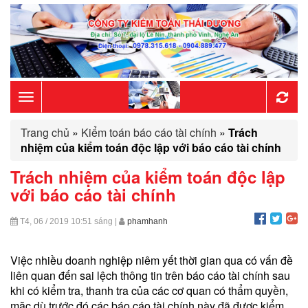
Toggle
Trang chủ
»
Kiểm toán báo cáo tài chính
»
Trách
navigation
nhiệm của kiểm toán độc lập với báo cáo tài chính
Trách nhiệm của kiểm toán độc lập
với báo cáo tài chính
T4, 06 / 2019
10:51 sáng
|
phamhanh
Việc nhiều doanh nghiệp niêm yết thời gian qua có vấn đề
liên quan đến sai lệch thông tin trên báo cáo tài chính sau
khi có kiểm tra, thanh tra của các cơ quan có thẩm quyền,
mặc dù trước đó các báo cáo tài chính này đã được kiểm