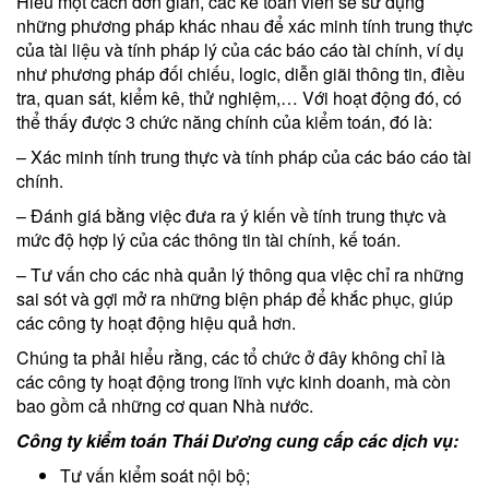
Hiểu một cách đơn giản, các kế toán viên sẽ sử dụng
những phương pháp khác nhau để xác minh tính trung thực
của tài liệu và tính pháp lý của các báo cáo tài chính, ví dụ
như phương pháp đối chiếu, logic, diễn giãi thông tin, điều
tra, quan sát, kiểm kê, thử nghiệm,… Với hoạt động đó, có
thể thấy được 3 chức năng chính của kiểm toán, đó là:
– Xác minh tính trung thực và tính pháp của các báo cáo tài
chính.
– Đánh giá bằng việc đưa ra ý kiến về tính trung thực và
mức độ hợp lý của các thông tin tài chính, kế toán.
– Tư vấn cho các nhà quản lý thông qua việc chỉ ra những
sai sót và gợi mở ra những biện pháp để khắc phục, giúp
các công ty hoạt động hiệu quả hơn.
Chúng ta phải hiểu rằng, các tổ chức ở đây không chỉ là
các công ty hoạt động trong lĩnh vực kinh doanh, mà còn
bao gồm cả những cơ quan Nhà nước.
Công ty kiểm toán Thái Dương cung cấp các dịch vụ:
Tư vấn kiểm soát nội bộ;