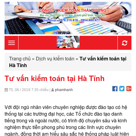
Toggle
Trang chủ
»
Dịch vụ kiểm toán
»
Tư vấn kiểm toán tại
navigation
Hà Tĩnh
Tư vấn kiểm toán tại Hà Tĩnh
T5, 06 / 2019
7:35 chiều
|
phamhanh
Với đội ngũ nhân viên chuyên nghiệp được đào tạo có hệ
thống tại các trường đại học, các Tổ chức đào tạo danh
tiếng trong và ngoài nước, có trình độ chuyên sâu và kinh
nghiệm thực tiễn phong phú trong các lĩnh vực chuyên
ngành, đồng thời am hiểu sâu sắc hệ thống pháp luật hiện