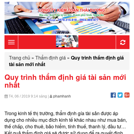
Toggle
Trang chủ
»
Thẩm định giá
»
Quy trình thẩm định giá
navigation
tài sản mới nhất
Quy trình thẩm định giá tài sản mới
nhất
T4, 06 / 2019
9:14 sáng
|
phamhanh
Trong kinh tế thị trường, thẩm định gía tài sản được áp
dụng cho nhiều mục đích kinh tế khác nhau như mua bán,
thế chấp, cho thuê, bảo hiểm, tính thuế, thanh lý, đầu tư…
Kết quả thẩm định giá sẽ được sử dụng để ra quyết định