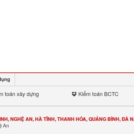
dụng
m toán xây dựng
Kiểm toán BCTC
INH, NGHỆ AN, HÀ TĨNH, THANH HÓA, QUẢNG BÌNH, ĐÀ 
hệ An