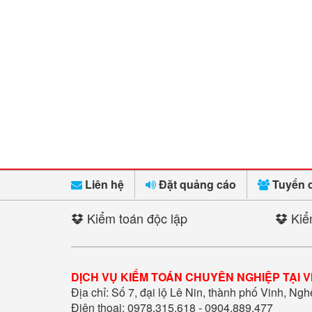
Liên hệ
Đặt quảng cáo
Tuyển 
Kiểm toán độc lập
Kiể
DỊCH VỤ KIỂM TOÁN CHUYÊN NGHIỆP TẠI V
Địa chỉ: Số 7, đại lộ Lê Nin, thành phố Vinh, Ng
Điện thoại: 0978.315.618 - 0904.889.477