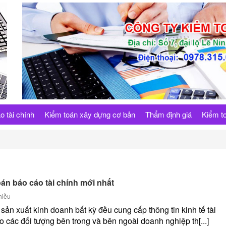
o tài chính
Kiểm toán xây dựng cơ bản
Thẩm định giá
Kiểm to
oán báo cáo tài chính mới nhất
hiều
ản xuất kinh doanh bất kỳ đều cung cấp thông tin kinh tế tài
 các đối tượng bên trong và bên ngoài doanh nghiệp th[...]